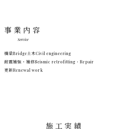
事業内容
Service
橋梁
土木
Bridge
Civil engineering
耐震補強・補修
Seismic retrofitting・Repair
更新
Renewal work
施工実績